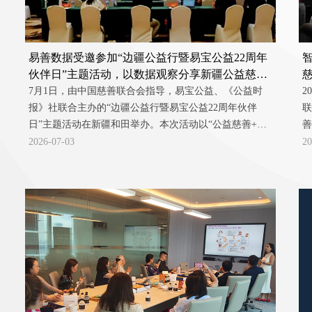
易善数据受邀参加“边疆公益行暨易宝公益22周年
伙伴日”主题活动，以数据观察分享新疆公益慈善
慈
发展
7月1日，由中国慈善联合会指导，易宝公益、《公益时
2
报》社联合主办的“边疆公益行暨易宝公益22周年伙伴
联
日”主题活动在新疆和田举办。本次活动以“公益慈善+文
善
化传承+生态保护+可持续发展”为主线，汇聚政府部门、
学
2026-07-03
20
行业协会、基金会及学术界百余名嘉宾，围绕边疆公益数
专
字化、本土化发展的创新路径展开交流。
本
新
专
实