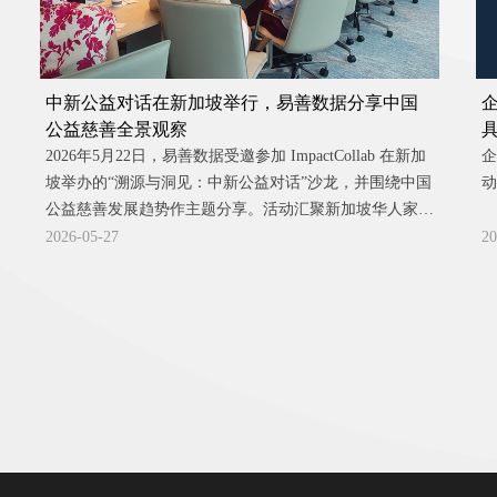
中新公益对话在新加坡举行，易善数据分享中国
公益慈善全景观察
2026年5月22日，易善数据受邀参加 ImpactCollab 在新加
企
坡举办的“溯源与洞见：中新公益对话”沙龙，并围绕中国
动
公益慈善发展趋势作主题分享。活动汇聚新加坡华人家
庭、家族办公室、基金会、金融机构及公益专业伙伴，围
2026-05-27
20
绕中新两地公益生态、跨境捐赠、商业向善与可持续公益
实践展开交流。