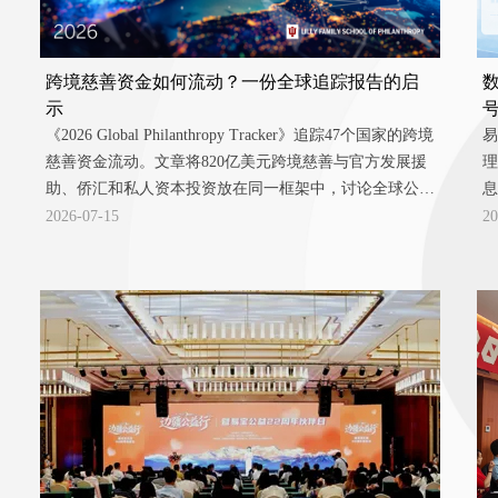
跨境慈善资金如何流动？一份全球追踪报告的启
示
《2026 Global Philanthropy Tracker》追踪47个国家的跨境
易
慈善资金流动。文章将820亿美元跨境慈善与官方发展援
理
助、侨汇和私人资本投资放在同一框架中，讨论全球公益
息
资源如何流动，以及这对中国公益“走出去”和跨境公益数
2026-07-15
20
据基础设施建设意味着什么。